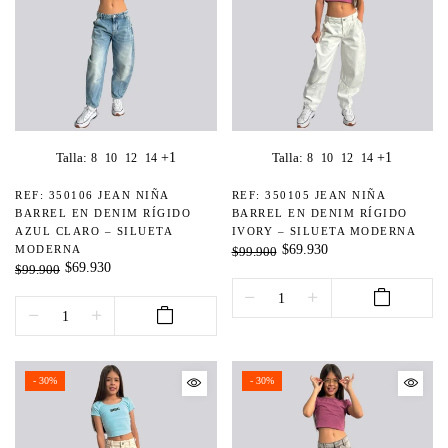
+1
+1
Talla:
Talla:
8
10
12
14
8
10
12
14
REF: 350106 JEAN NIÑA
REF: 350105 JEAN NIÑA
BARREL EN DENIM RÍGIDO
BARREL EN DENIM RÍGIDO
AZUL CLARO – SILUETA
IVORY – SILUETA MODERNA
$69.930
MODERNA
$99.900
$69.930
$99.900
- 30%
- 30%